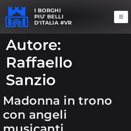
I BORGHI
PIU' BELLI
D'ITALIA #VR
Autore:
Raffaello
Sanzio
Madonna in trono
con angeli
musicanti