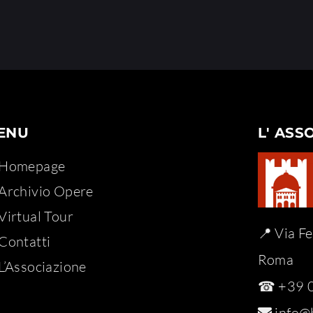
ENU
L' ASS
Homepage
Archivio Opere​
Virtual Tour
📍 Via F
Contatti
Roma
L’Associazione
☎ +39 0
info@b