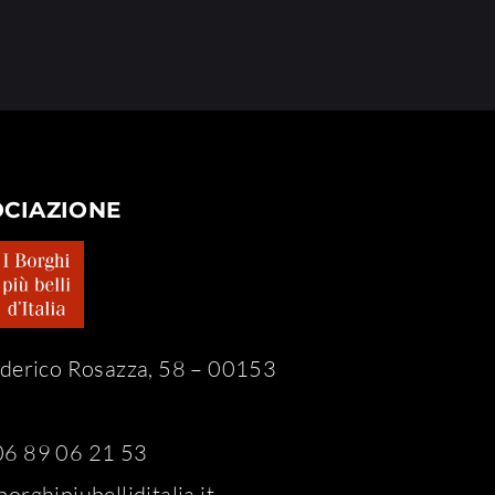
OCIAZIONE
ederico Rosazza, 58 – 00153
6 89 06 21 53
orghipiubelliditalia.it