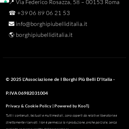
📍 Via Federico Rosazza, 58 – 00153 Roma
☎ +39 06 89 06 21 53
info@borghipiubelliditalia.it
🌎
borghipiubelliditalia.it
© 2025 L'Associazione de I Borghi Più Belli D'Italia -
P.IVA 06982031004
Privacy & Cookie Policy |
Powered by
KooTj
Tutti i contenuti, testuali e multimediali, sono coperti da relative liberatorie e
strettamente riservati. Non è permessa la riproduzione, anche parziale, senza