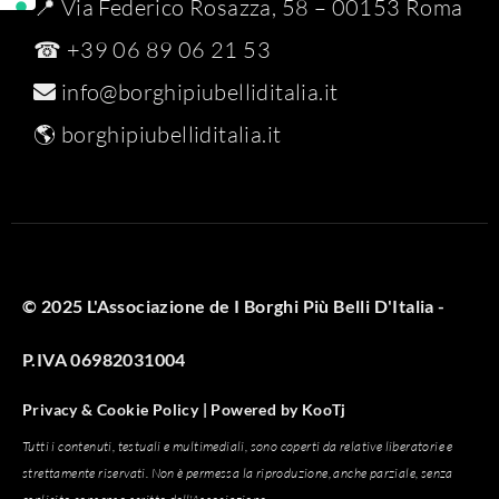
📍 Via Federico Rosazza, 58 – 00153 Roma
☎ +39 06 89 06 21 53
info@borghipiubelliditalia.it
🌎
borghipiubelliditalia.it
© 2025 L'Associazione de I Borghi Più Belli D'Italia -
P.IVA 06982031004
Privacy & Cookie Policy |
Powered by
KooTj
Tutti i contenuti, testuali e multimediali, sono coperti da relative liberatorie e
strettamente riservati. Non è permessa la riproduzione, anche parziale, senza