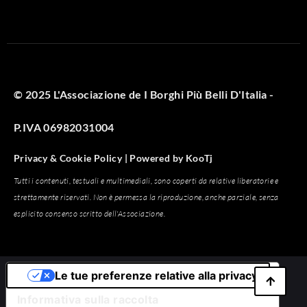
© 2025 L'Associazione de I Borghi Più Belli D'Italia -
P.IVA 06982031004
Privacy & Cookie Policy |
Powered by
KooTj
Tutti i contenuti, testuali e multimediali, sono coperti da relative liberatorie e
strettamente riservati. Non è permessa la riproduzione, anche parziale, senza
esplicito consenso scritto dell'Associazione.
Le tue preferenze relative alla privacy
Informativa sulla raccolta