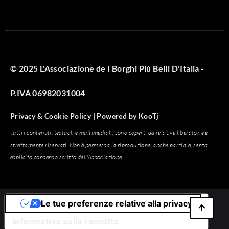
© 2025 L'Associazione de I Borghi Più Belli D'Italia -
P.IVA 06982031004
Privacy & Cookie Policy |
Powered by
KooTj
Tutti i contenuti, testuali e multimediali, sono coperti da relative liberatorie e
strettamente riservati. Non è permessa la riproduzione, anche parziale, senza
esplicito consenso scritto dell'Associazione.
Le tue preferenze relative alla privacy
Informativa sulla raccolta