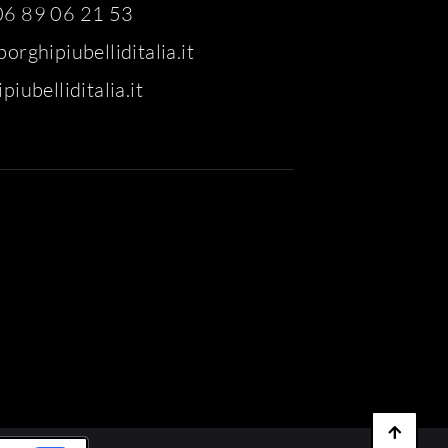
6 89 06 21 53
orghipiubelliditalia.it
piubelliditalia.it