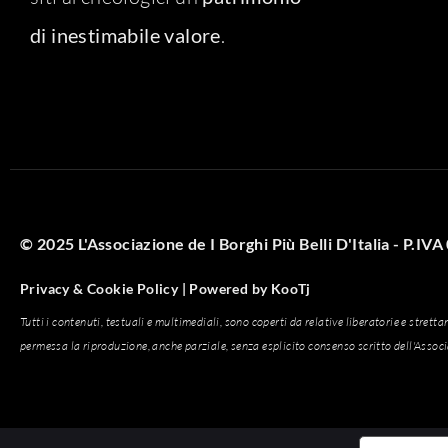
di inestimabile valore
.
© 2025 L'Associazione de I Borghi Più Belli D'Italia - P.I
Privacy & Cookie Policy |
Powered by
KooTj
Tutti i contenuti, testuali e multimediali, sono coperti da relative liberatorie e strett
permessa la riproduzione, anche parziale, senza esplicito consenso scritto dell'Assoc