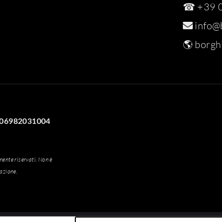
☎ +39 0
info@b
🌎
borghi
VA 06982031004
amente riservati. Non è
iazione.