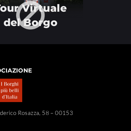
our Virtuale
del Borgo
OCIAZIONE
ederico Rosazza, 58 – 00153