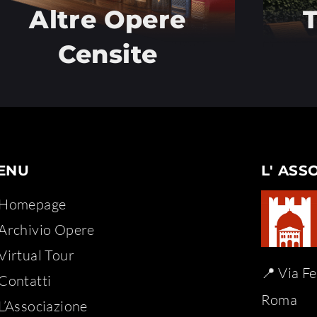
Altre Opere
T
Censite
ENU
L' ASS
Homepage
Archivio Opere​
Virtual Tour
📍 Via F
Contatti
Roma
L’Associazione