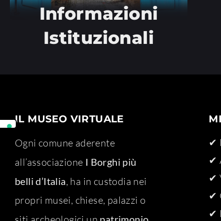
Informazioni
Istituzionali
IL MUSEO VIRTUALE
M
✔ 
Ogni comune aderente
✔ 
all’associazione
I Borghi più
✔ 
belli d’Italia
, ha in custodia nei
✔ 
propri musei, chiese, palazzi o
✔ 
siti archeologici un
patrimonio