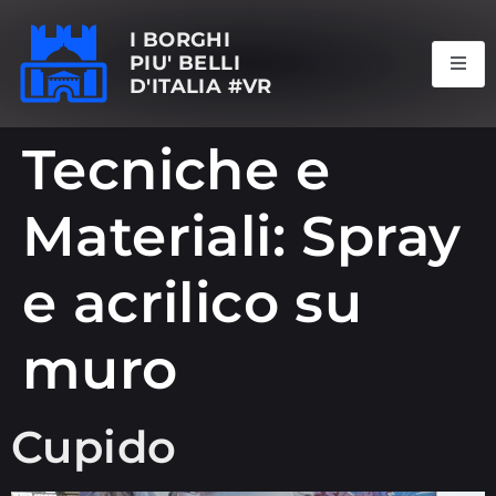
I BORGHI
PIU' BELLI
D'ITALIA #VR
Tecniche e
Materiali:
Spray
e acrilico su
muro
Cupido