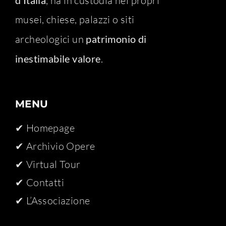
d’Italia
, ha in custodia nei propri
musei, chiese, palazzi o siti
archeologici un
patrimonio di
inestimabile valore
.
MENU
✔ Homepage
✔ Archivio Opere​
✔ Virtual Tour
✔ Contatti
✔ L’Associazione