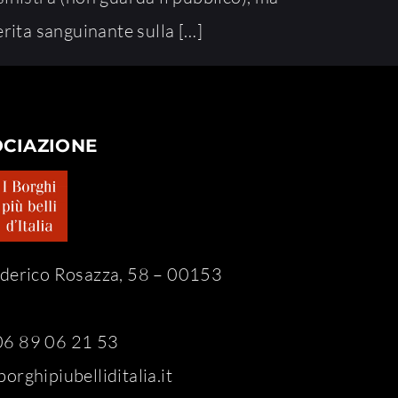
erita sanguinante sulla […]
OCIAZIONE
ederico Rosazza, 58 – 00153
6 89 06 21 53
orghipiubelliditalia.it