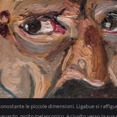
onostante le piccole dimensioni. Ligabue si raffigu
 sguardo, molto melanconico, è rivolto verso la sua 