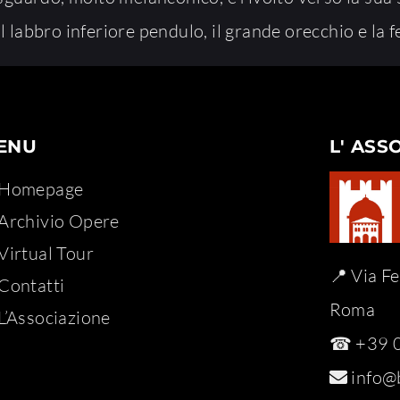
l labbro inferiore pendulo, il grande orecchio e la f
ENU
L' ASS
Homepage
Archivio Opere​
Virtual Tour
📍 Via F
Contatti
Roma
L’Associazione
☎ +39 0
info@b