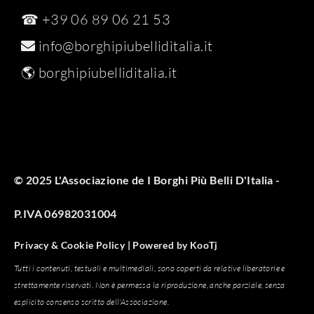
☎ +39 06 89 06 21 53
info@borghipiubelliditalia.it
🌎
borghipiubelliditalia.it
© 2025 L'Associazione de I Borghi Più Belli D'Italia -
P.IVA 06982031004
Privacy & Cookie Policy |
Powered by
KooTj
Tutti i contenuti, testuali e multimediali, sono coperti da relative liberatorie e
strettamente riservati. Non è permessa la riproduzione, anche parziale, senza
esplicito consenso scritto dell'Associazione.