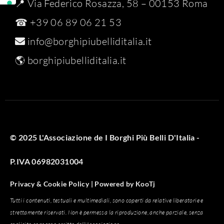
📍 Via Federico Rosazza, 58 – 00153 Roma
☎ +39 06 89 06 21 53
info@borghipiubelliditalia.it
🌎
borghipiubelliditalia.it
© 2025 L'Associazione de I Borghi Più Belli D'Italia -
P.IVA 06982031004
Privacy & Cookie Policy |
Powered by
KooTj
Tutti i contenuti, testuali e multimediali, sono coperti da relative liberatorie e
strettamente riservati. Non è permessa la riproduzione, anche parziale, senza