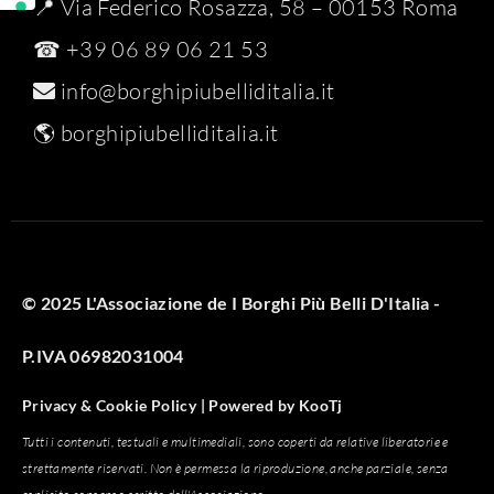
📍 Via Federico Rosazza, 58 – 00153 Roma
☎ +39 06 89 06 21 53
info@borghipiubelliditalia.it
🌎
borghipiubelliditalia.it
© 2025 L'Associazione de I Borghi Più Belli D'Italia -
P.IVA 06982031004
Privacy & Cookie Policy |
Powered by
KooTj
Tutti i contenuti, testuali e multimediali, sono coperti da relative liberatorie e
strettamente riservati. Non è permessa la riproduzione, anche parziale, senza