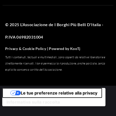
© 2025 L'Associazione de I Borghi Più Belli D'Italia -
P.IVA 06982031004
Privacy & Cookie Policy |
Powered by
KooTj
Tutti i contenuti, testuali e multimediali, sono coperti da relative liberatorie e
strettamente riservati. Non è permessa la riproduzione, anche parziale, senza
esplicito consenso scritto dell'Associazione.
Le tue preferenze relative alla privacy
Informativa sulla raccolta