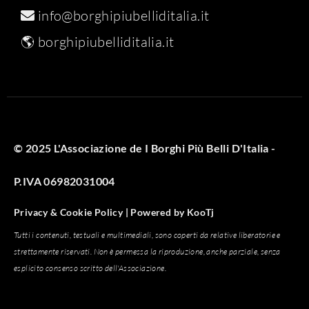
info@borghipiubelliditalia.it
🌎
borghipiubelliditalia.it
© 2025 L'Associazione de I Borghi Più Belli D'Italia -
P.IVA 06982031004
Privacy & Cookie Policy |
Powered by
KooTj
Tutti i contenuti, testuali e multimediali, sono coperti da relative liberatorie e
strettamente riservati. Non è permessa la riproduzione, anche parziale, senza
esplicito consenso scritto dell'Associazione.