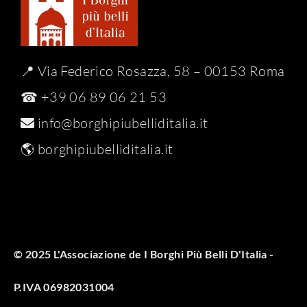
📍 Via Federico Rosazza, 58 – 00153 Roma
☎ +39 06 89 06 21 53
info@borghipiubelliditalia.it
🌎
borghipiubelliditalia.it
© 2025 L'Associazione de I Borghi Più Belli D'Italia -
P.IVA 06982031004