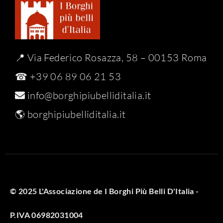
📍 Via Federico Rosazza, 58 – 00153 Roma
☎ +39 06 89 06 21 53
info@borghipiubelliditalia.it
🌎
borghipiubelliditalia.it
© 2025 L'Associazione de I Borghi Più Belli D'Italia -
P.IVA 06982031004