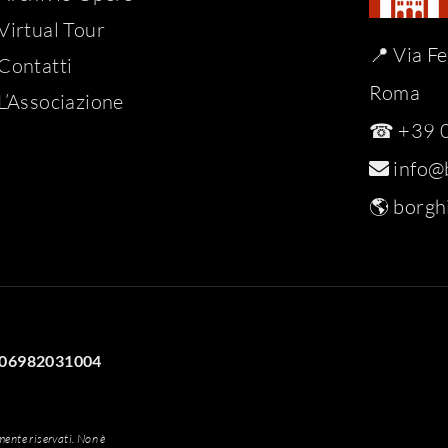
Virtual Tour
📍 Via F
Contatti
Roma
L’Associazione
☎ +39 0
info@b
🌎
borghi
VA 06982031004
amente riservati. Non è