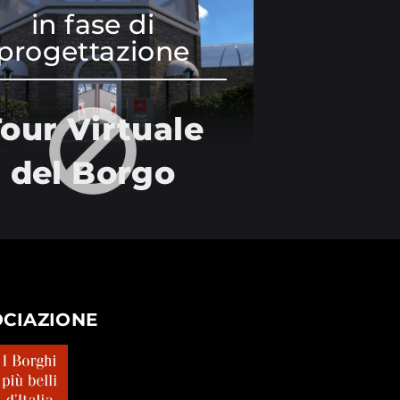
in fase di
progettazione
our Virtuale
del Borgo
OCIAZIONE