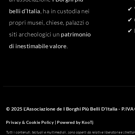
✔ 
belli d’Italia
, ha in custodia nei
✔ 
propri musei, chiese, palazzi o
✔ 
siti archeologici un
patrimonio
di inestimabile valore
.
© 2025 L'Associazione de I Borghi Più Belli D'Italia - P.I
Privacy & Cookie Policy |
Powered by
KooTj
Tutti i contenuti, testuali e multimediali, sono coperti da relative liberatorie e strett