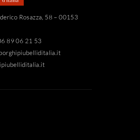
ederico Rosazza, 58 – 00153
6 89 06 21 53
orghipiubelliditalia.it
piubelliditalia.it