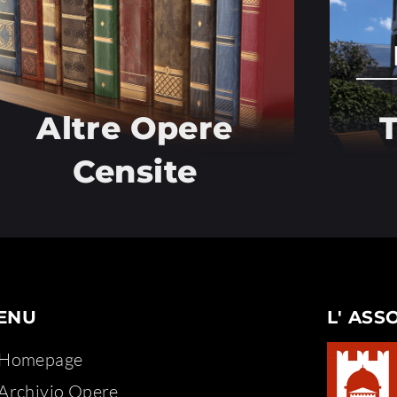
Altre Opere
T
Censite
ENU
L' ASS
Homepage
Archivio Opere​