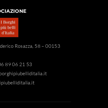
OCIAZIONE
ederico Rosazza, 58 – 00153
6 89 06 21 53
orghipiubelliditalia.it
piubelliditalia.it