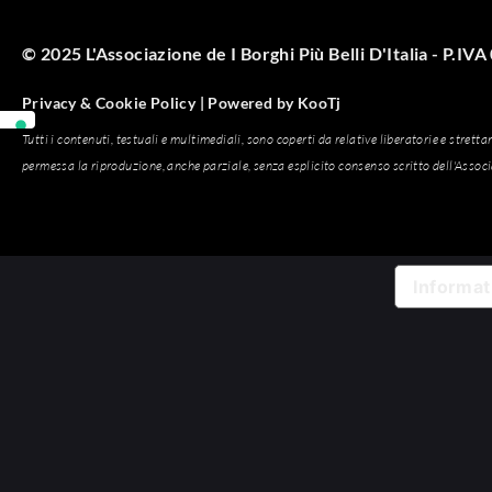
© 2025 L'Associazione de I Borghi Più Belli D'Italia - P.I
Privacy & Cookie Policy |
Powered by
KooTj
Tutti i contenuti, testuali e multimediali, sono coperti da relative liberatorie e strett
permessa la riproduzione, anche parziale, senza esplicito consenso scritto dell'Assoc
Informati