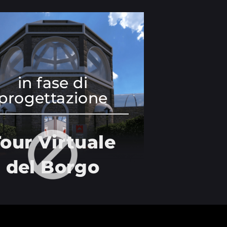
in fase di
progettazione
our Virtuale
del Borgo