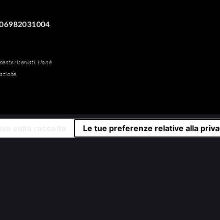
VA 06982031004
amente riservati. Non è
iazione.
va sulla raccolta
Le tue preferenze relative alla priv