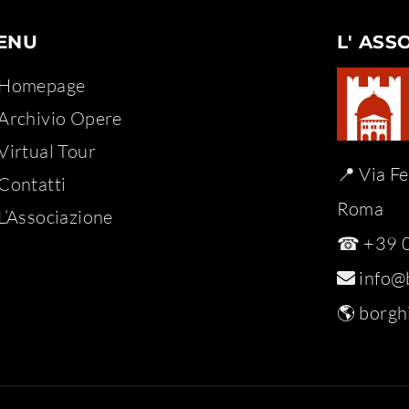
ENU
L' ASS
Homepage
Archivio Opere​
Virtual Tour
📍 Via F
Contatti
Roma
L’Associazione
☎ +39 0
info@b
🌎
borghi