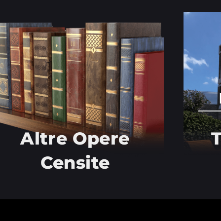
Altre Opere
T
Censite