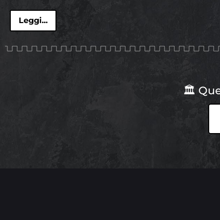
Leggi...
🏛 Que