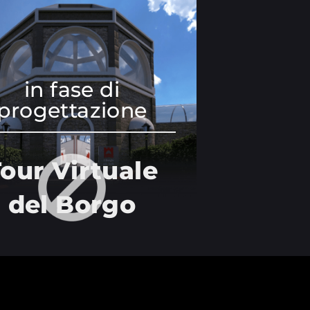
in fase di
progettazione
our Virtuale
del Borgo