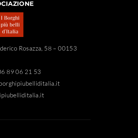
OCIAZIONE
ederico Rosazza, 58 – 00153
6 89 06 21 53
orghipiubelliditalia.it
piubelliditalia.it