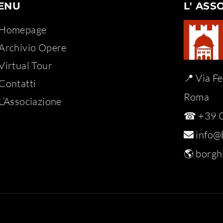
ENU
L' ASS
Homepage
Archivio Opere​
Virtual Tour
📍 Via F
Contatti
Roma
L’Associazione
☎ +39 0
info@b
🌎
borghi