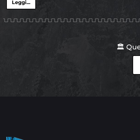
Leggi...
🏛 Que