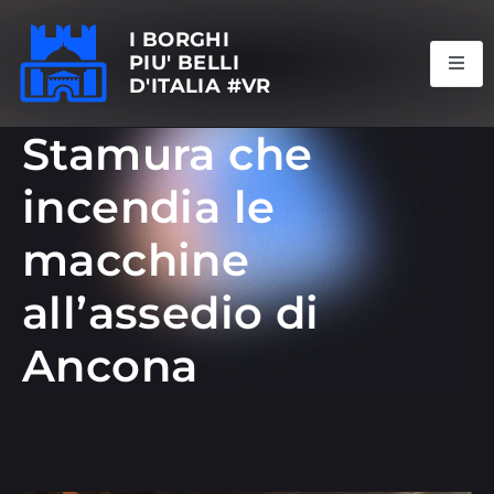
I BORGHI
PIU' BELLI
D'ITALIA #VR
Stamura che
incendia le
macchine
all’assedio di
Ancona