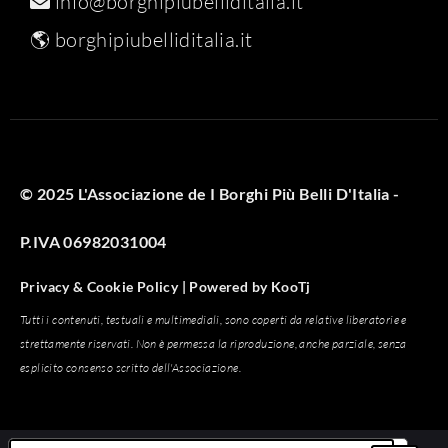
info@borghipiubelliditalia.it
🌎
borghipiubelliditalia.it
© 2025 L'Associazione de I Borghi Più Belli D'Italia -
P.IVA 06982031004
Privacy & Cookie Policy |
Powered by
KooTj
Tutti i contenuti, testuali e multimediali, sono coperti da relative liberatorie e
strettamente riservati. Non è permessa la riproduzione, anche parziale, senza
esplicito consenso scritto dell'Associazione.