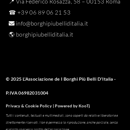
📍 Via Federico Rosazza, 58 – 00153 Roma
☎ +39 06 89 06 21 53
info@borghipiubelliditalia.it
🌎
borghipiubelliditalia.it
© 2025 L'Associazione de I Borghi Più Belli D'Italia -
P.IVA 06982031004
Privacy & Cookie Policy |
Powered by
KooTj
Tutti i contenuti, testuali e multimediali, sono coperti da relative liberatorie e
strettamente riservati. Non è permessa la riproduzione, anche parziale, senza
esplicito consenso scritto dell'Associazione.