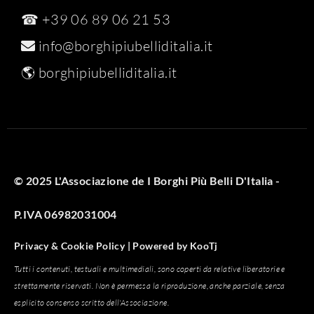
☎ +39 06 89 06 21 53
info@borghipiubelliditalia.it
🌎
borghipiubelliditalia.it
© 2025 L'Associazione de I Borghi Più Belli D'Italia -
P.IVA 06982031004
Privacy & Cookie Policy |
Powered by
KooTj
Tutti i contenuti, testuali e multimediali, sono coperti da relative liberatorie e
strettamente riservati. Non è permessa la riproduzione, anche parziale, senza
esplicito consenso scritto dell'Associazione.